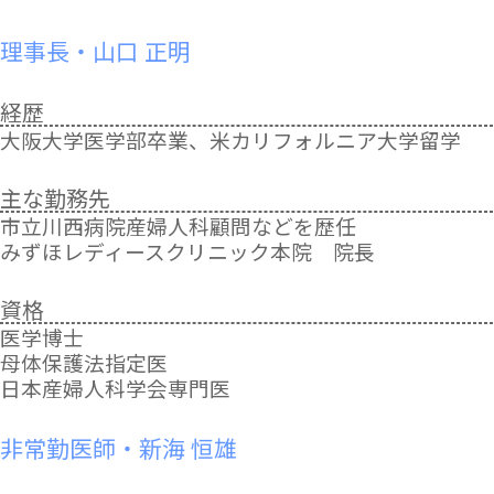
休診のおしらせ
10月7日（土）午後診療 休診
理事長・山口 正明
10月21日（土）午後診療 休診
ご迷惑おかけしますが、ご了承くださいますよ
経歴
うお願い致します。
大阪大学医学部卒業、米カリフォルニア大学留学
臨時休診のおしらせ
台風7号の接近により、明日8月15日（火）の午
主な勤務先
前診察を休診とさせていただきます。
市立川西病院産婦人科顧問などを歴任
ご迷惑おかけしますが、ご了承くださいますよ
みずほレディースクリニック本院 院長
うお願い致します。
資格
外来診療時間変更のおしらせ
医学博士
9月22日（金）午後診療 19:00→18:00
母体保護法指定医
ご迷惑おかけしますが、ご了承くださいますよ
日本産婦人科学会専門医
うお願い致します。
非常勤医師・新海 恒雄
休診のおしらせ
9月2日（土）午後診療 休診