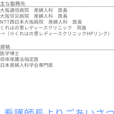
ご迷惑おかけしますが、ご了承くださいますよ
主な勤務先
うお願い致します。
大阪通信病院 産婦人科 医長
大阪労災病院 産婦人科 医長
令和5年8月の外来休診のおしらせ
NTT西日本大阪病院 産婦人科 医長
8月12日（土） 休診
くれはの里レディースクリニック 院長
8月13日（日） 休診
→（※くれはの里レディースクリニックHPリンク）
8月14日（月） 休診
8月19日（土） 午後診療 休診
資格
ご迷惑おかけしますが、ご了承くださいますよ
医学博士
うお願い致します。
母体保護法指定医
日本産婦人科学会専門医
休診のおしらせ
7月22日（土）午後診療 休診
ご迷惑おかけしますが、ご了承くださいますよ
うお願い致します。
休診のおしらせ
6月12日（月）午前診療 休診
ご迷惑おかけしますが、ご了承くださいますよ
-看護師長よりごあいさつ