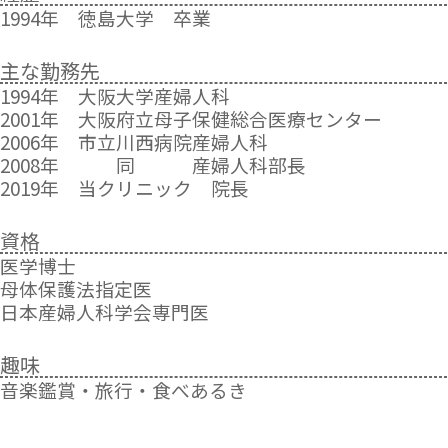
ご迷惑おかけしますが、ご了承くださいますよ
1994年 徳島大学 卒業
うお願い致します。
主な勤務先
休診のおしらせ
1994年 大阪大学産婦人科
12月9日（土）午後診療 休診
2001年 大阪府立母子保健総合医療センター
12月23日（土）午後診療 休診
2006年 市立川西病院産婦人科
11月18日（土）午後診療 休診
2008年 同 産婦人科部長
11月25日（土）午後診療 休診
2019年 当クリニック 院長
ご迷惑おかけしますが、ご了承くださいますよ
うお願い致します。
資格
医学博士
インフルエンザ予防接種
母体保護法指定医
通院中および診察を受診される方
日本産婦人科学会専門医
・￥3,300（1回・税込）
インフルエンザワクチンのみ接種の方
趣味
・￥4,950（1回・税込）
65才以上の伊丹市在住の方
音楽鑑賞・旅行・食べあるき
・￥1,500（1回・税込）