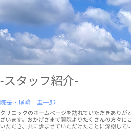
4月休診のおしらせ
4月20日（土）午後診療 休診
ご迷惑おかけしますが、ご了承くださいますよ
うお願い致します。
診療時間変更のおしらせ
3月16日（土）午後診療 15:00～17:30
ご迷惑おかけしますが、ご了承くださいますよ
うお願い致します。
インフルエンザワクチン終了のお知らせ
-スタッフ紹介-
今期のインフルエンザ予防接種は終了いたしま
した。
院長・尾﨑 圭一郎
診療時間変更のおしらせ
3月21日（木）午後診療 15:30～17:00
クリニックのホームページを訪れていただきありが
3月23日（土）午後診療 15:30～18:00
ざいます。おかげさまで開院よりたくさんの方々に
ご迷惑おかけしますが、ご了承くださいますよ
いただき、共に歩ませていただけたことに深謝して
うお願い致します。