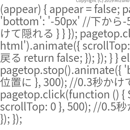
インフルエンザ予防接種始めます
Copyright (C) 2019 Mizuho-
(appear) { appear = false; 
通院中および診察を受診される方
¥3,300（1回・税込み）
'bottom': '-50px' //下から
インフルエンザワクチンのみ接種の方
¥4,950（1回・税込み）
けて隠れる } } }); pagetop.clic
予約でも、当日でも接種していただけます。
html').animate({ scroll
休診・代診のおしらせ
戻る return false; }); }); } } e
院長不在のため9月28日（水）午前の診療を休
とさせて頂きます。
pagetop.stop().animate({
9月29日（木）午前診療の担当医変更 尾﨑医
→新海医師
位置に }, 300); //0.3秒かけて
ご迷惑おかけしますが、ご了承くださいますよ
うお願い致します。
pagetop.click(function () {
scrollTop: 0 }, 500); /
令和4年9月の外来休診のおしらせ
9月29日（木）午後診療 休診
}); });
ご迷惑おかけしますが、ご了承くださいますよ
うお願い致します。