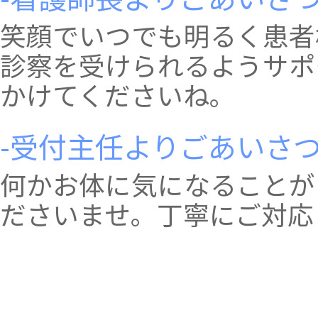
うお願い致します。
笑顔でいつでも明るく患者
プラセンタ注射について（6月から）
当院でのプラセンタ注射は下記の通りで診療い
診察を受けられるようサポ
たします。
・メルスモン 1A/週
かけてくださいね。
・ラエンネック 制限なし（自費）
ご来院の方へのお願い
-受付主任よりごあいさつ
当院へご来院の方はマスクの着用をお願いいた
します。
何かお体に気になることが
ご了承くださいますようお願い致します。
ださいませ。丁寧にご対応
休診のおしらせ
6月17日（土）午後診療 休診
ご迷惑おかけしますが、ご了承くださいますよ
うお願い致します。
休診のおしらせ
5月20日（土）午後診療 休診