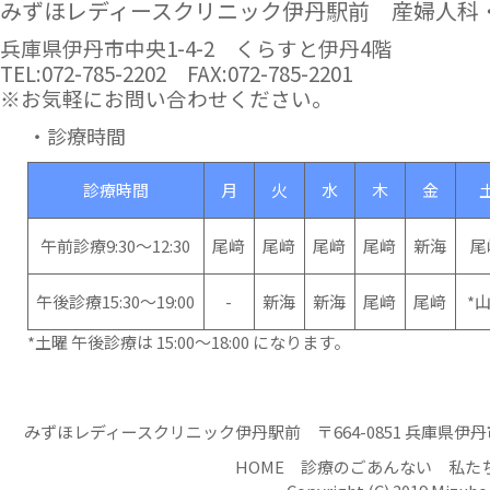
みずほレディースクリニック伊丹駅前 産婦人科
ご迷惑おかけしますが、ご了承くださいますよ
うお願い致します。
兵庫県伊丹市中央1-4-2 くらすと伊丹4階
TEL:072-785-2202
FAX:072-785-2201
年末年始の診療時間のお知らせ
※お気軽にお問い合わせください。
令和4年12月29日（木）より令和5年1月3日
・診療時間
（火）まで休診とさせていただきます。
※令和4年12月29日（木）・令和4年12月30日
（金）の終日、みずほレディースクリニック本
診療時間
月
火
水
木
金
院（072-778-4103）にて診療を実施していま
す。
午前診療9:30～12:30
尾﨑
尾﨑
尾﨑
尾﨑
新海
尾
ご迷惑おかけしますが、ご了承くださいますよ
うお願い致します。
午後診療15:30～19:00
-
新海
新海
尾﨑
尾﨑
*
休診のおしらせ
*土曜 午後診療は 15:00〜18:00 になります。
11月26日（土）午後診療 休診
12月10日（土）午後診療 休診
ご迷惑おかけしますが、ご了承くださいますよ
みずほレディースクリニック伊丹駅前 〒664-0851 兵庫県
うお願い致します。
HOME
診療のごあんない
私た