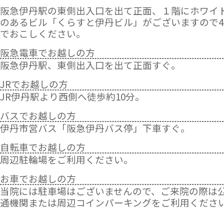
ご迷惑おかけしますが、ご了承くださいますよ
阪急伊丹駅の東側出入口を出て正面、１階にホワイ
うお願い致します。
のあるビル「くらすと伊丹ビル」がございますので4
でおこしください。
休診のおしらせ
阪急電車でお越しの方
3月18日（土）午後診療 休診
阪急伊丹駅、東側出入口を出て正面すぐ。
ご迷惑おかけしますが、ご了承くださいますよ
うお願い致します。
JRでお越しの方
JR伊丹駅より西側へ徒歩約10分。
インフルエンザワクチン終了のお知らせ
2月4日（土）をもって今期のインフルエンザ予
バスでお越しの方
防接種は終了いたしました。
伊丹市営バス「阪急伊丹バス停」下車すぐ。
自転車でお越しの方
休診のおしらせ
周辺駐輪場をご利用ください。
2月18日（土）午後診療 休診
ご迷惑おかけしますが、ご了承くださいますよ
お車でお越しの方
うお願い致します。
当院には駐車場はございませんので、ご来院の際は
通機関または周辺コインパーキングをご利用くださ
休診のおしらせ
1月21日（土）午後診療 休診