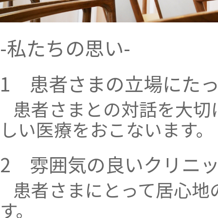
9月28日（土）午後診療 休診
ご迷惑おかけしますが、ご了承くださいますよ
うお願い致します。
-私たちの思い-
診療時間変更のおしらせ
9月26日（木）午後診療 15:30～17:00
ご迷惑おかけしますが、ご了承くださいますよ
1 患者さまの立場にた
うお願い致します。
患者さまとの対話を大切
休診のおしらせ
8月10日（土） 午後診察 休診
しい医療をおこないます。
8月13日（火） 休診
8月17日（土） 午後診察 休診
ご迷惑おかけしますが、ご了承くださいますよ
2 雰囲気の良いクリニ
うお願い致します。
患者さまにとって居心地
休診のおしらせ
7月12日（金）午後診療 休診
す。
7月13日（土）午前診療 休診