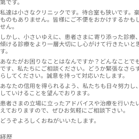
第です。
私達は小さなクリニックです。待合室も狭いです。
２月休診のおしらせ
ものもありません。皆様にご不便をおかけするかも
2月17日（土）午後診療 休診
せん。
ご迷惑おかけしますが、ご了承くださいますよ
うお願い致します。
しかし、小さいゆえに、患者さまに寄り添った診療
傾ける診療をより一層大切にし心がけて行きたいと
１月休診のおしらせ
す。
1月20日（土）午後診療 休診
あなたがお困りなことはなんですか？どんなことで
ご迷惑おかけしますが、ご了承くださいますよ
です、私たちにご相談ください。どうか緊張なさら
うお願い致します。
らしてください。誠意を持って対応いたします。
あなたの信用を得られるよう、私たちも日々努力し
年末年始の診療のおしらせ
していけることを望んでおります。
12月29日（金）～1月3日（水）休診
1月4日（木）より通常診療になります。
患者さまの立場に立ったアドバイスや治療を行いた
えておりますので、ぜひお気軽にご相談下さい。
休診・診療時間変更のおしらせ
どうぞよろしくおねがいいたします。
12月9日（土）午後診療 休診
12月21日（木）午後診療 15:30～17:00
経歴
12月23日（土）午後診療 休診